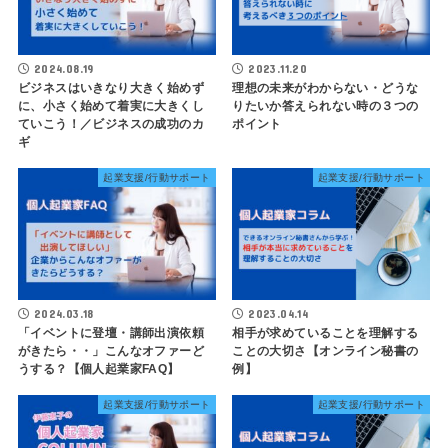
2024.08.19
2023.11.20
ビジネスはいきなり大きく始めず
理想の未来がわからない・どうな
に、小さく始めて着実に大きくし
りたいか答えられない時の３つの
ていこう！／ビジネスの成功のカ
ポイント
ギ
起業支援/行動サポート
起業支援/行動サポート
2024.03.18
2023.04.14
「イベントに登壇・講師出演依頼
相手が求めていることを理解する
がきたら・・」こんなオファーど
ことの大切さ【オンライン秘書の
うする？【個人起業家FAQ】
例】
起業支援/行動サポート
起業支援/行動サポート