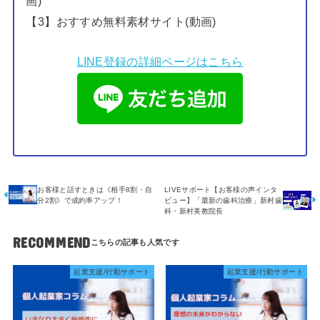
画)
【3】おすすめ無料素材サイト(動画)
LINE登録の詳細ページはこちら
お客様と話すときは《相手8割・自
LIVEサポート【お客様の声インタ
分2割》で成約率アップ！
ビュー】「最新の歯科治療」新村歯
科・新村美教院長
RECOMMEND
起業支援/行動サポート
起業支援/行動サポート