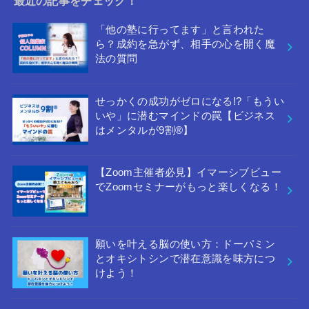
最近の記事をチェック！
「他の塾に行ってます」と言われた
ら？成約を急がず、相手の心を開く魔
法の質問
せっかくの成功がゼロになる!?「もうい
いや」に潜むマインドの罠【ビジネス
はメンタルが9割®︎】
【Zoom主催者必見】イマーシブビュー
でZoomセミナーがもっと楽しくなる！
願いを叶える脳の使い方：ドーパミン
とオキシトシンで潜在意識を味方につ
けよう！