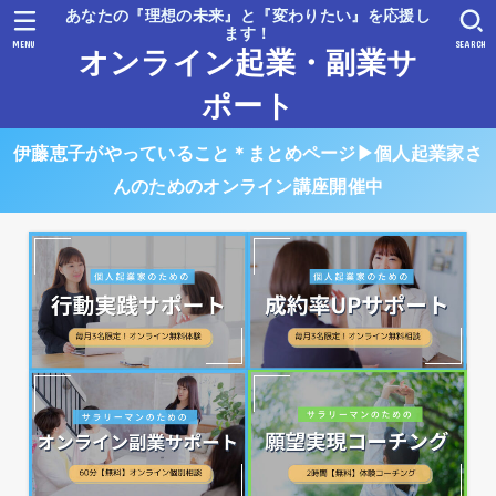
あなたの『理想の未来』と『変わりたい』を応援し
ます！
MENU
SEARCH
オンライン起業・副業サ
ポート
伊藤恵子がやっていること＊まとめページ▶︎個人起業家さ
んのためのオンライン講座開催中