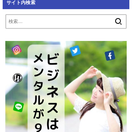
サイト内検索
検
索: