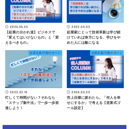
2026.06.25
2023.05.05
【起業の分かれ道】ビジネスで
起業家にとって技術革新は学び続
「変えてはいけないもの」と「変
けていれば身方になる、学びをや
えるべきもの」
めた人には敵になる
起業支援/行動サポート
起業支援/行動サポート
2025.03.15
2026.02.25
忙しくて時間がない？それなら
売上目標に疲れたら。「何人を幸
「ステップ集中法」で一歩一歩前
せにするか」で考える【逆算式ゴ
進しよう！
ール設定】