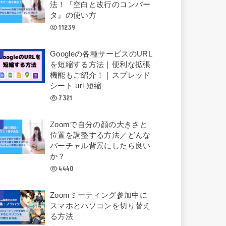
法！『空白と改行のコンバー
タ』の使い方
11239
Googleの各種サービスのURL
を短縮する方法｜便利な拡張
機能もご紹介！｜スプレッド
シート url 短縮
7321
Zoomで自分の顔の大きさと
位置を調整する方法／どんな
バーチャル背景にしたら良い
か？
4440
Zoomミーティング参加中に
スマホとパソコンを切り替え
る方法