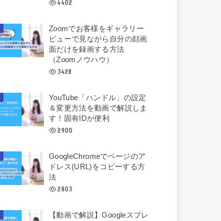
4402
Zoomでお客様をギャラリー
ビューで見ながら自分の顔画
面だけを録画する方法
（Zoomノウハウ）
3428
YouTube「ハンドル」の設定
＆変更方法を動画で解説しま
す！固有IDが便利
2900
GoogleChromeでページのア
ドレス(URL)をコピーする方
法
2803
【動画で解説】Googleスプレ