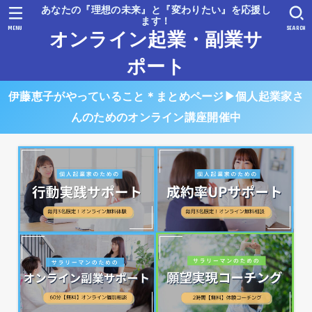
あなたの『理想の未来』と『変わりたい』を応援し
ます！
MENU
SEARCH
オンライン起業・副業サ
ポート
伊藤恵子がやっていること＊まとめページ▶︎個人起業家さ
んのためのオンライン講座開催中