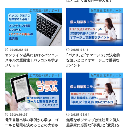
はとにかく最初が一番大変！
起業支援/行動サポート
起業支援/行動サポート
2025.02.05
2025.08.11
オンライン起業におけるパソコン
｢パクリ｣と｢オマージュ｣の決定的
スキルの重要性｜パソコンを学ぶ
な違いとは？オマージュで重要な
メリット
ポイント
起業支援/行動サポート
起業支援/行動サポート
2024.06.07
2025.08.04
電子書籍出版の事例から学ぶ、ゴ
無理なポジティブは逆効果？個人
ールと期限を決めることの大切さ
起業家に必要な｢事実｣と｢意見｣を