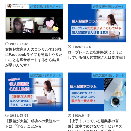
起業支援/行動サポート
起業支援/行動サポート
2020.04.12
2025.10.05
女性起業家さんのコンサルで1分後
ロープレ＝ただ役割を演じようと
にFacebookライブを開始！やりた
している個人起業家さんは要注意!!
いことを即サポートするから結果
が早いんです！
起業支援/行動サポート
起業支援/行動サポート
2026.03.05
2024.01.15
【微差が大差】成功への最短ルー
【上手くいっている起業家の言
トは「守る」ことから
葉】途中でめげないで！ビジネス