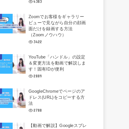
4383
Zoomでお客様をギャラリー
ビューで見ながら自分の顔画
面だけを録画する方法
（Zoomノウハウ）
3422
YouTube「ハンドル」の設定
＆変更方法を動画で解説しま
す！固有IDが便利
2889
GoogleChromeでページのア
ドレス(URL)をコピーする方
法
2788
【動画で解説】Googleスプレ