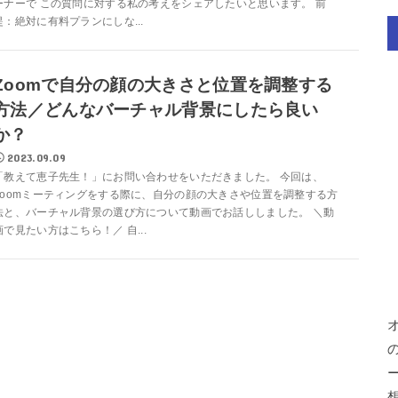
ーナーで この質問に対する私の考えをシェアしたいと思います。 前
提：絶対に有料プランにしな...
Zoomで自分の顔の大きさと位置を調整する
方法／どんなバーチャル背景にしたら良い
か？
2023.09.09
「教えて恵子先生！」にお問い合わせをいただきました。 今回は、
Zoomミーティングをする際に、自分の顔の大きさや位置を調整する方
法と、バーチャル背景の選び方について動画でお話ししました。 ＼動
画で見たい方はこちら！／ 自...