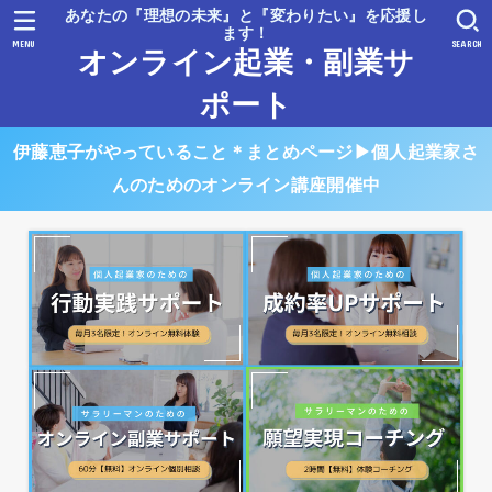
あなたの『理想の未来』と『変わりたい』を応援し
ます！
MENU
SEARCH
オンライン起業・副業サ
ポート
伊藤恵子がやっていること＊まとめページ▶︎個人起業家さ
んのためのオンライン講座開催中