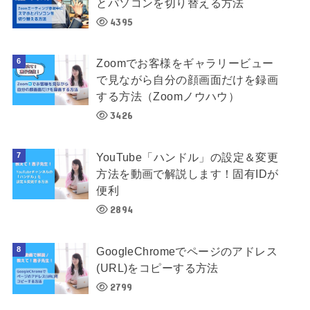
とパソコンを切り替える方法
4395
Zoomでお客様をギャラリービュー
で見ながら自分の顔画面だけを録画
する方法（Zoomノウハウ）
3426
YouTube「ハンドル」の設定＆変更
方法を動画で解説します！固有IDが
便利
2894
GoogleChromeでページのアドレス
(URL)をコピーする方法
2799