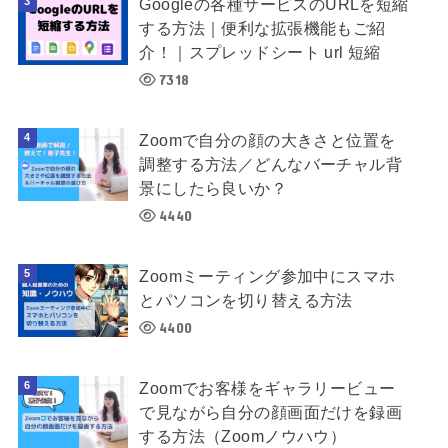
Googleの各種サービスのURLを短縮
する方法｜便利な拡張機能もご紹
介！｜スプレッドシート url 短縮
7318
Zoomで自分の顔の大きさと位置を
調整する方法／どんなバーチャル背
景にしたら良いか？
4440
Zoomミーティング参加中にスマホ
とパソコンを切り替える方法
4400
Zoomでお客様をギャラリービュー
で見ながら自分の顔画面だけを録画
する方法（Zoomノウハウ）