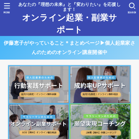
あなたの『理想の未来』と『変わりたい』を応援し
ます！
MENU
SEARCH
オンライン起業・副業サ
ポート
伊藤恵子がやっていること＊まとめページ▶︎個人起業家さ
んのためのオンライン講座開催中