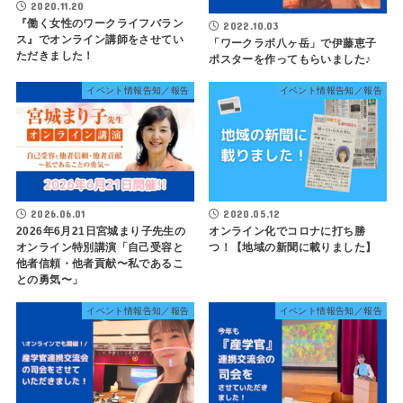
2020.11.20
『働く女性のワークライフバラン
2022.10.03
ス』でオンライン講師をさせてい
「ワークラボ八ヶ岳」で伊藤恵子
ただきました！
ポスターを作ってもらいました♪
イベント情報告知／報告
イベント情報告知／報告
2026.06.01
2020.05.12
2026年6月21日宮城まり子先生の
オンライン化でコロナに打ち勝
オンライン特別講演「自己受容と
つ！【地域の新聞に載りました】
他者信頼・他者貢献〜私であるこ
との勇気〜」
イベント情報告知／報告
イベント情報告知／報告