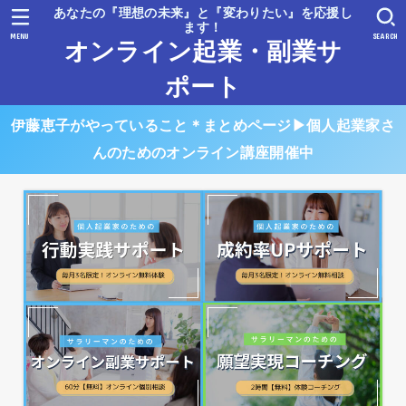
あなたの『理想の未来』と『変わりたい』を応援し
ます！
MENU
SEARCH
オンライン起業・副業サ
ポート
伊藤恵子がやっていること＊まとめページ▶︎個人起業家さ
んのためのオンライン講座開催中