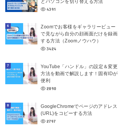
とパソコンを切り替える方法
4391
Zoomでお客様をギャラリービュー
で見ながら自分の顔画面だけを録画
する方法（Zoomノウハウ）
3424
YouTube「ハンドル」の設定＆変更
方法を動画で解説します！固有IDが
便利
2890
GoogleChromeでページのアドレス
(URL)をコピーする方法
2797