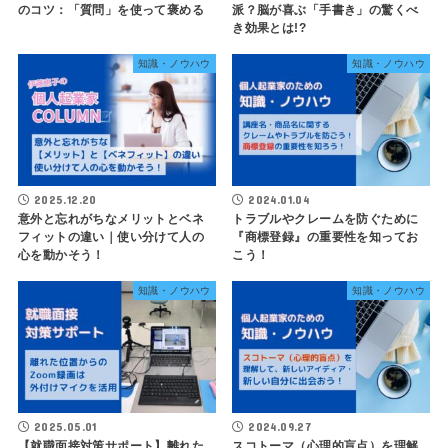
のコツ：「質問」を使って褒める
派？脳が喜ぶ「手書き」の驚くべ
き効果とは!?
知識・ノウハウ
知識・ノウハウ
2025.12.20
2024.01.04
意外と忘れがちなメリットとベネ
トラブルやクレームを防ぐために
フィットの違い｜使い分けて人の
『商標登録』の重要性を知ってお
心を動かそう！
こう！
知識・ノウハウ
知識・ノウハウ
2025.05.01
2024.09.27
【就職面接対策サポート】離れた
スコトーマ（心理的盲点）を理解