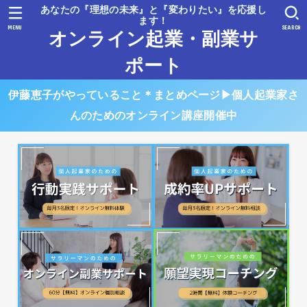
あなたの『理想の未来』と『変わりたい』を応援し
ます！
MENU
SEARCH
オンライン起業・副業サ
ポート
伊藤恵子がやっていること＊まとめページ▶︎個人起業家さ
んのためのオンライン講座開催中