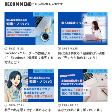
RECOMMEND
知識・ノウハウ
知識・ノウハウ
2023.12.22
2025.02.15
Facebookグループへの投稿がカ
自己流は事故る！起業家は守破離
ギ！Facebookで効率良く集客する
の「守」から始めましょう！
方法とは？
知識・ノウハウ
知識・ノウハウ
2024.07.26
2026.02.05
相手の気を悪くせずに褒めるとき
あなたは紙に書く派？PCに書く