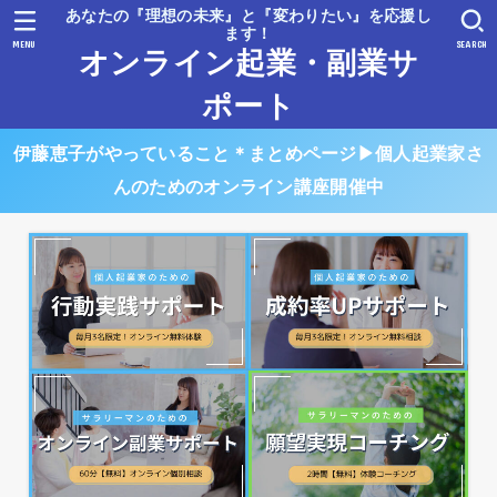
あなたの『理想の未来』と『変わりたい』を応援し
ます！
MENU
SEARCH
オンライン起業・副業サ
ポート
伊藤恵子がやっていること＊まとめページ▶︎個人起業家さ
んのためのオンライン講座開催中