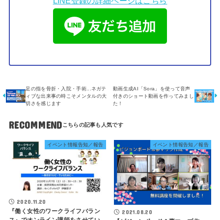
LINE登録の詳細ページはこちら
足の指を骨折・入院・手術...ネガテ
動画生成AI「Sora」を使って音声
ィブな出来事の時こそメンタルの大
付きのショート動画を作ってみまし
切さを感じます
た！
RECOMMEND
イベント情報告知／報告
イベント情報告知／報告
2020.11.20
『働く女性のワークライフバラン
2021.08.20
ス』でオンライン講師をさせてい