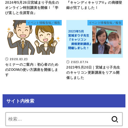
2024年5月26日宮城まり子先生の
『キャンディキャリア®️』の商標登
オンライン特別講演を開催！「学
録が完了しました！
び直しと生涯育自」
イベント情報告知／報告
イベント情報告知／報告
2020.03.23
2023.07.14
セミナーのご案内：初心者のため
2023年5月20日｜宮城まり子先生
のZOOMの使い方講座を開催しま
のキャリコン更新講座をリアル開
す
催しました
サイト内検索
検
索: