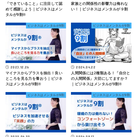
「できていること」に注目して認
家族との関係性の影響力は侮れな
めて感謝しよう｜ビジネスはメン
い！｜ビジネスはメンタルが９割
タルが9割®️
ビジネスはメンタルが9割
ビジネスはメンタルが9割
2023.12.26
2024.04.22
マイナスからプラスを抽出！良い
人間関係には2種類ある！「自分と
ところを見る力を養おう｜ビジネ
の人間関係」大切にしてますか？
スはメンタルが9割®︎
｜ビジネスはメンタルが9割®︎
ビジネスはメンタルが9割
ビジネスはメンタルが9割
2025.06.25
2024.09.13