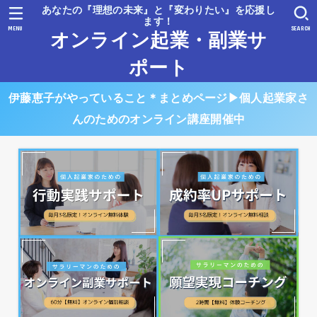
あなたの『理想の未来』と『変わりたい』を応援し
ます！
MENU
SEARCH
オンライン起業・副業サ
ポート
伊藤恵子がやっていること＊まとめページ▶︎個人起業家さ
んのためのオンライン講座開催中