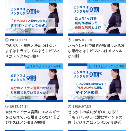
2023.08.17
2025.02.20
できない・無理と決めつけない！
たった1ヶ月で成約が激減した危険
まずはトライしてみよう｜ビジネ
な思考とは｜ビジネスはメンタル
スはメンタルが9割®️
が９割
ビジネスはメンタルが9割
ビジネスはメンタルが9割
2023.07.21
2026.07.25
自分のマイナス言葉にエネルギー
せっかくの成功がゼロになる!?
をとられている場合じゃない【ビ
「もういいや」に潜むマインドの
ジネスはメンタルが9割】
罠【ビジネスはメンタルが9割®︎】