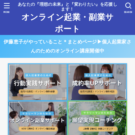
あなたの『理想の未来』と『変わりたい』を応援し
ます！
MENU
SEARCH
オンライン起業・副業サ
ポート
伊藤恵子がやっていること＊まとめページ▶︎個人起業家さ
んのためのオンライン講座開催中