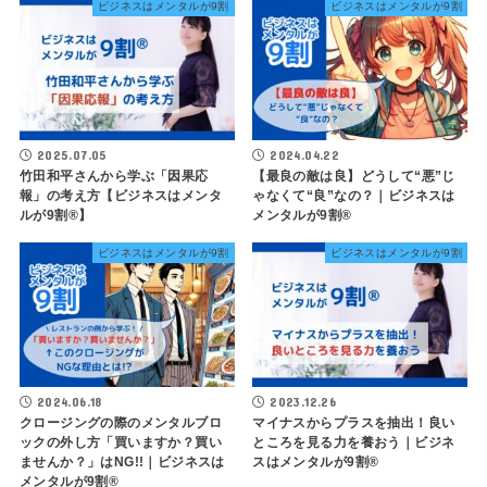
ビジネスはメンタルが9割
ビジネスはメンタルが9割
2025.07.05
2024.04.22
竹田和平さんから学ぶ「因果応
【最良の敵は良】どうして“悪”じ
報」の考え方【ビジネスはメンタ
ゃなくて“良”なの？｜ビジネスは
ルが9割®️】
メンタルが9割®︎
ビジネスはメンタルが9割
ビジネスはメンタルが9割
2024.06.18
2023.12.26
クロージングの際のメンタルブロ
マイナスからプラスを抽出！良い
ックの外し方「買いますか？買い
ところを見る力を養おう｜ビジネ
ませんか？」はNG!!｜ビジネスは
スはメンタルが9割®︎
メンタルが9割®︎