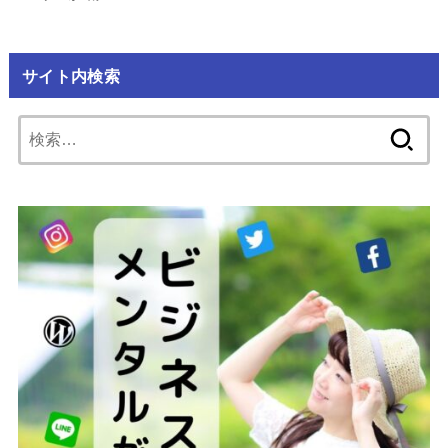
サイト内検索
検
索: