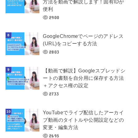
方法を動画で解説します！固有IDが
便利
2900
GoogleChromeでページのアドレス
(URL)をコピーする方法
2803
【動画で解説】Googleスプレッドシ
ートの書類を自分用に保存する方法
＋アクセス権の設定
2733
YouTubeでライブ配信したアーカイ
ブ動画のタイトルや公開設定などの
変更・編集方法
2695