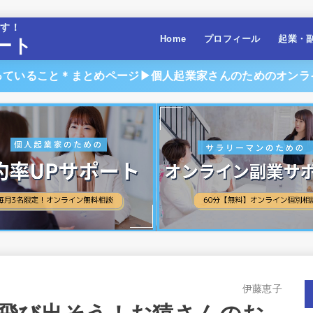
ます！
Home
プロフィール
起業・
ート
っていること＊まとめページ▶︎個人起業家さんのためのオンラ
伊藤恵子