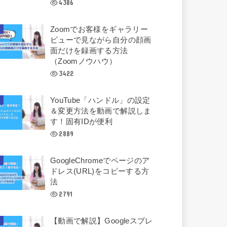
4386
Zoomでお客様をギャラリー
ビューで見ながら自分の顔画
面だけを録画する方法
（Zoomノウハウ）
3422
YouTube「ハンドル」の設定
＆変更方法を動画で解説しま
す！固有IDが便利
2889
GoogleChromeでページのア
ドレス(URL)をコピーする方
法
2791
【動画で解説】Googleスプレ