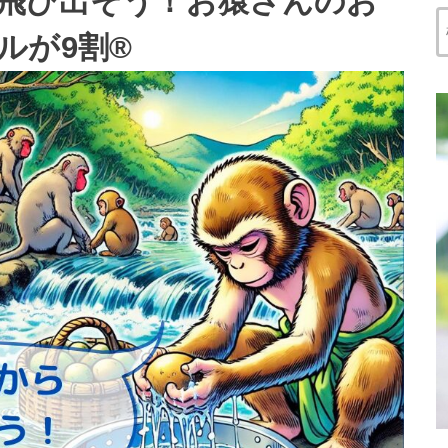
飛び出そう！お猿さんのお
が9割®︎