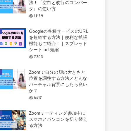
法！『空白と改行のコンバー
タ』の使い方
11189
Googleの各種サービスのURL
を短縮する方法｜便利な拡張
機能もご紹介！｜スプレッド
シート url 短縮
7303
Zoomで自分の顔の大きさと
位置を調整する方法／どんな
バーチャル背景にしたら良い
か？
4417
Zoomミーティング参加中に
スマホとパソコンを切り替え
る方法