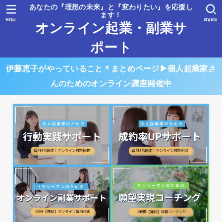
あなたの『理想の未来』と『変わりたい』を応援し
ます！
MENU
SEARCH
オンライン起業・副業サ
ポート
伊藤恵子がやっていること＊まとめページ▶︎個人起業家さ
んのためのオンライン講座開催中