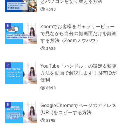
とパソコンを切り替える方法
4390
Zoomでお客様をギャラリービュー
で見ながら自分の顔画面だけを録画
する方法（Zoomノウハウ）
3423
YouTube「ハンドル」の設定＆変更
方法を動画で解説します！固有IDが
便利
2890
GoogleChromeでページのアドレス
(URL)をコピーする方法
2795