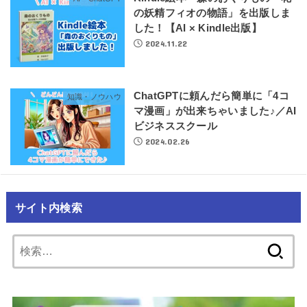
の妖精フィオの物語」を出版しま
した！【AI × Kindle出版】
2024.11.22
ChatGPTに頼んだら簡単に「4コ
知識・ノウハウ
マ漫画」が出来ちゃいました♪／AI
ビジネススクール
2024.02.26
サイト内検索
検
索: