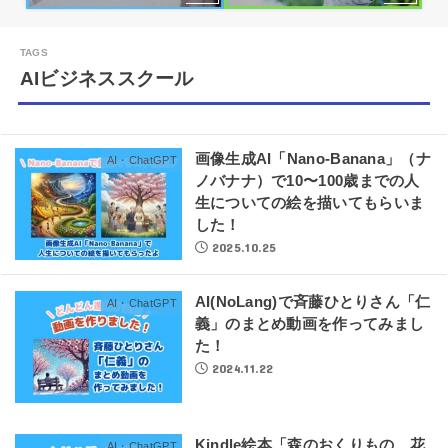
AIビジネススクール
画像生成AI「Nano-Banana」（ナ
AI・ChatGPT
ノバナナ）で10〜100歳までの人
生についての絵を描いてもらいま
した！
2025.10.25
AI(NoLang)で斉藤ひとりさん「仁
AI・ChatGPT
義」のまとめ動画を作ってみまし
た！
2024.11.22
Kindle絵本「森のおくりもの 花
AI・ChatGPT