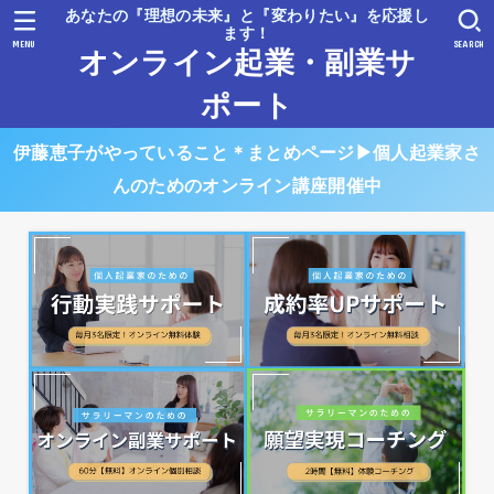
あなたの『理想の未来』と『変わりたい』を応援し
ます！
MENU
SEARCH
オンライン起業・副業サ
ポート
伊藤恵子がやっていること＊まとめページ▶︎個人起業家さ
んのためのオンライン講座開催中