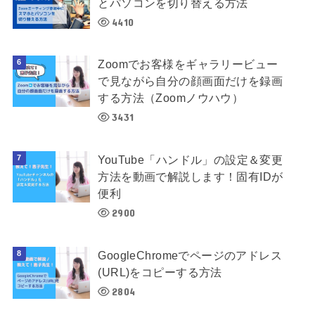
とパソコンを切り替える方法
4410
Zoomでお客様をギャラリービュー
で見ながら自分の顔画面だけを録画
する方法（Zoomノウハウ）
3431
YouTube「ハンドル」の設定＆変更
方法を動画で解説します！固有IDが
便利
2900
GoogleChromeでページのアドレス
(URL)をコピーする方法
2804