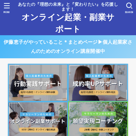
あなたの『理想の未来』と『変わりたい』を応援し
ます！
MENU
SEARCH
オンライン起業・副業サ
ポート
伊藤恵子がやっていること＊まとめページ▶︎個人起業家さ
んのためのオンライン講座開催中