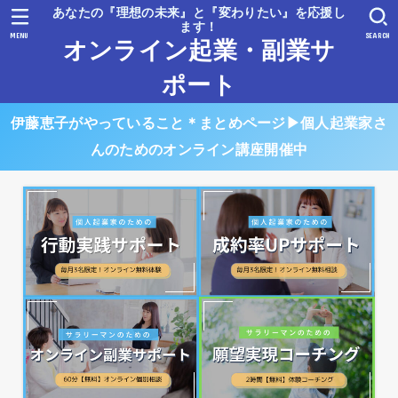
あなたの『理想の未来』と『変わりたい』を応援し
ます！
MENU
SEARCH
オンライン起業・副業サ
ポート
伊藤恵子がやっていること＊まとめページ▶︎個人起業家さ
んのためのオンライン講座開催中