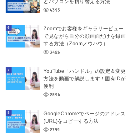
とパソコンを切り替える方法
4395
Zoomでお客様をギャラリービュー
で見ながら自分の顔画面だけを録画
する方法（Zoomノウハウ）
3426
YouTube「ハンドル」の設定＆変更
方法を動画で解説します！固有IDが
便利
2894
GoogleChromeでページのアドレス
(URL)をコピーする方法
2799