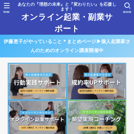
あなたの『理想の未来』と『変わりたい』を応援し
ます！
MENU
SEARCH
オンライン起業・副業サ
ポート
伊藤恵子がやっていること＊まとめページ▶︎個人起業家さ
んのためのオンライン講座開催中