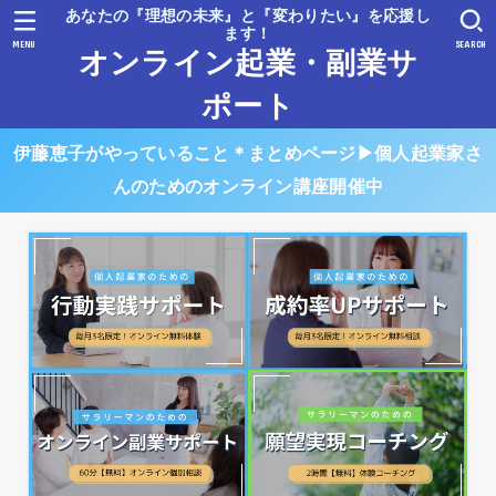
あなたの『理想の未来』と『変わりたい』を応援し
ます！
MENU
SEARCH
オンライン起業・副業サ
ポート
伊藤恵子がやっていること＊まとめページ▶︎個人起業家さ
んのためのオンライン講座開催中