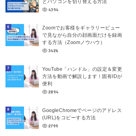
とパソコンを切り替える方法
4394
Zoomでお客様をギャラリービュー
で見ながら自分の顔画面だけを録画
する方法（Zoomノウハウ）
3426
YouTube「ハンドル」の設定＆変更
方法を動画で解説します！固有IDが
便利
2894
GoogleChromeでページのアドレス
(URL)をコピーする方法
2799