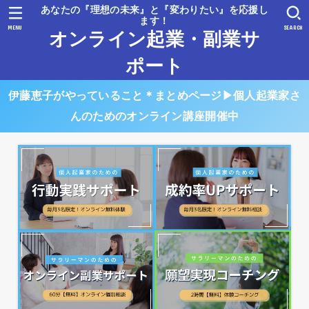
あなたの『理想の未来』と『変わりたい』を応援し
ます！
MENU
SEARCH
オンライン起業・副業サ
ポート
伊藤恵子がやっていること＊まとめページ▶︎個人起業家さ
んのためのオンライン講座開催中