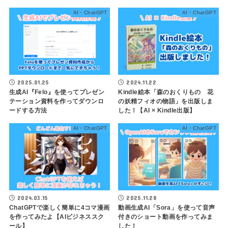
AI・ChatGPT
AI・ChatGPT
2025.01.25
2024.11.22
生成AI『Felo』を使ってプレゼン
Kindle絵本「森のおくりもの 花
テーション資料を作ってダウンロ
の妖精フィオの物語」を出版しま
ードする方法
した！【AI × Kindle出版】
AI・ChatGPT
AI・ChatGPT
2024.03.15
2025.11.28
ChatGPTで楽しく簡単に4コマ漫画
動画生成AI「Sora」を使って音声
を作ってみたよ【AIビジネススク
付きのショート動画を作ってみま
ール】
した！