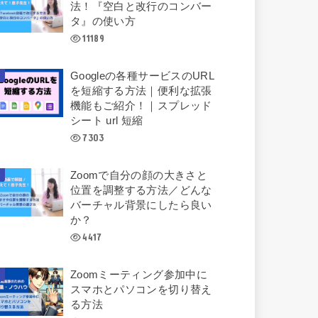
法！『空白と改行のコンバー
タ』の使い方
11189
Googleの各種サービスのURL
を短縮する方法｜便利な拡張
機能もご紹介！｜スプレッド
シート url 短縮
7303
Zoomで自分の顔の大きさと
位置を調整する方法／どんな
バーチャル背景にしたら良い
か？
4417
Zoomミーティング参加中に
スマホとパソコンを切り替え
る方法