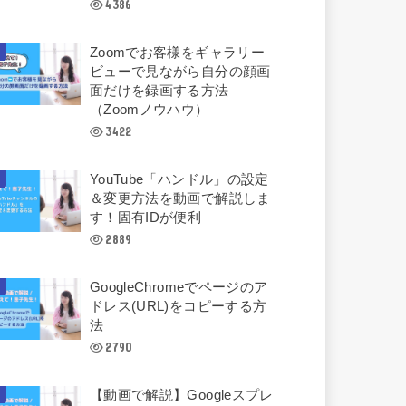
4386
Zoomでお客様をギャラリー
ビューで見ながら自分の顔画
面だけを録画する方法
（Zoomノウハウ）
3422
YouTube「ハンドル」の設定
＆変更方法を動画で解説しま
す！固有IDが便利
2889
GoogleChromeでページのア
ドレス(URL)をコピーする方
法
2790
【動画で解説】Googleスプレ