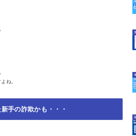
ら
ら
すよね。
た新手の詐欺かも・・・