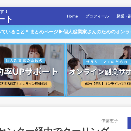
ます！
Home
プロフィール
起業・
ート
っていること＊まとめページ▶︎個人起業家さんのためのオンラ
伊藤恵子