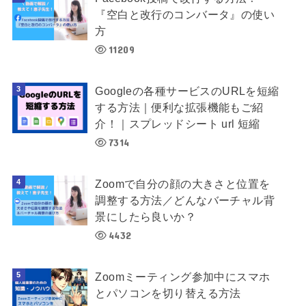
『空白と改行のコンバータ』の使い
方
11209
Googleの各種サービスのURLを短縮
する方法｜便利な拡張機能もご紹
介！｜スプレッドシート url 短縮
7314
Zoomで自分の顔の大きさと位置を
調整する方法／どんなバーチャル背
景にしたら良いか？
4432
Zoomミーティング参加中にスマホ
とパソコンを切り替える方法