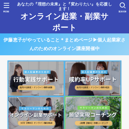
あなたの『理想の未来』と『変わりたい』を応援し
ます！
MENU
SEARCH
オンライン起業・副業サ
ポート
伊藤恵子がやっていること＊まとめページ▶︎個人起業家さ
んのためのオンライン講座開催中