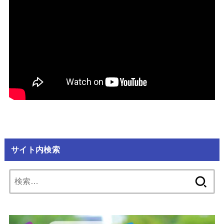
サイト内検索
検
索: