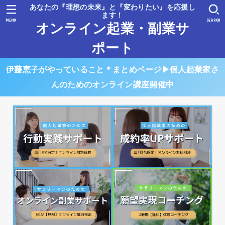
あなたの『理想の未来』と『変わりたい』を応援し
ます！
MENU
SEARCH
オンライン起業・副業サ
ポート
伊藤恵子がやっていること＊まとめページ▶︎個人起業家さ
んのためのオンライン講座開催中