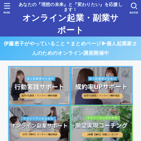
あなたの『理想の未来』と『変わりたい』を応援し
ます！
MENU
SEARCH
オンライン起業・副業サ
ポート
伊藤恵子がやっていること＊まとめページ▶︎個人起業家さ
んのためのオンライン講座開催中