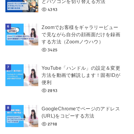
とパソコンを切り替える方法
4393
Zoomでお客様をギャラリービュー
で見ながら自分の顔画面だけを録画
する方法（Zoomノウハウ）
3425
YouTube「ハンドル」の設定＆変更
方法を動画で解説します！固有IDが
便利
2893
GoogleChromeでページのアドレス
(URL)をコピーする方法
2798