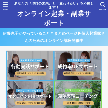
あなたの『理想の未来』と『変わりたい』を応援し
ます！
MENU
SEARCH
オンライン起業・副業サ
ポート
伊藤恵子がやっていること＊まとめページ▶︎個人起業家さ
んのためのオンライン講座開催中