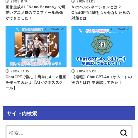
2025.11.14
2026.01.25
画像生成AI「Nano-Banana」で可
AIのハルシネーションとは？
愛いアニメ風のプロフィール画像
ChatGPTに嘘をつかせないための
ができました！
対策とは
AI・ChatGPT
AI・ChatGPT
2024.03.15
2024.05.20
ChatGPTで楽しく簡単に4コマ漫画
【速報】ChatGPT-4o（オムニ）の
を作ってみたよ【AIビジネススク
実力とは!? 早速試してみた！
ール】
サイト内検索
検