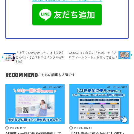
「上手くいかなかった」は【失敗】
ChatGPTで自分の『名刺』や『プ
じゃない【ビジネスはメンタルが9
ロフィールシート』を作ってみた！
割®︎】
RECOMMEND
AI・ChatGPT
AI・ChatGPT
2024.11.15
2026.06.10
AI秘書と一緒に歌を作詞作曲して
【AIを安全に使うために】GPT・