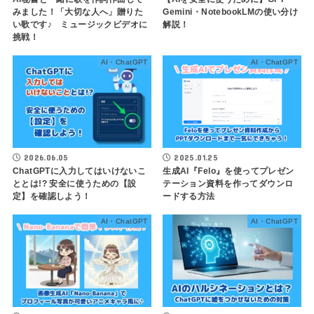
みました！「大切な人へ」贈りた
Gemini・NotebookLMの使い分け
い歌です♪ ミュージックビデオに
解説！
挑戦！
AI・ChatGPT
AI・ChatGPT
2026.06.05
2025.01.25
ChatGPTに入力してはいけないこ
生成AI『Felo』を使ってプレゼン
ととは!? 安全に使うための【設
テーション資料を作ってダウンロ
定】を確認しよう！
ードする方法
AI・ChatGPT
AI・ChatGPT