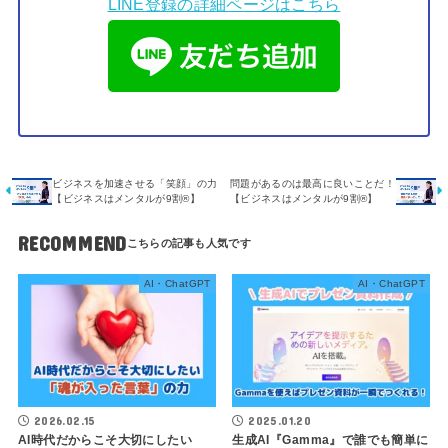
LINE登録の詳細ページはこちら
ビジネスを加速させる「笑顔」の力
問題があるのは最高に良いことだ！
【ビジネスはメンタルが9割®️】
【ビジネスはメンタルが9割®️】
RECOMMEND
AI・ChatGPT
AI・ChatGPT
2026.02.15
2025.01.20
AI時代だからこそ大切にしたい
生成AI『Gamma』で誰でも簡単に