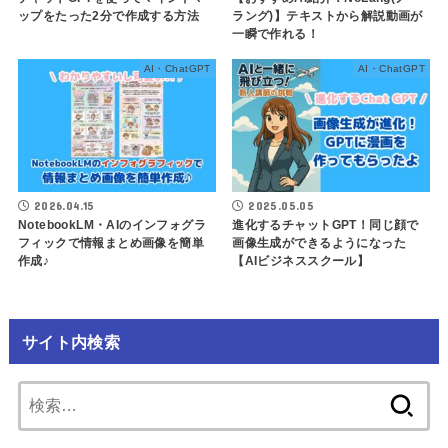
ップをたった2分で作成する方法
ラング)】テキストから解説動画が
一瞬で作れる！
AI・ChatGPT
AI・ChatGPT
2026.04.15
2025.05.05
NotebookLM・AIのインフォグラ
進化するチャットGPT！同じ顔で
フィックで情報まとめ画像を簡単
画像生成ができるようになった
作成♪
【AIビジネススクール】
サイト内検索
検
索: