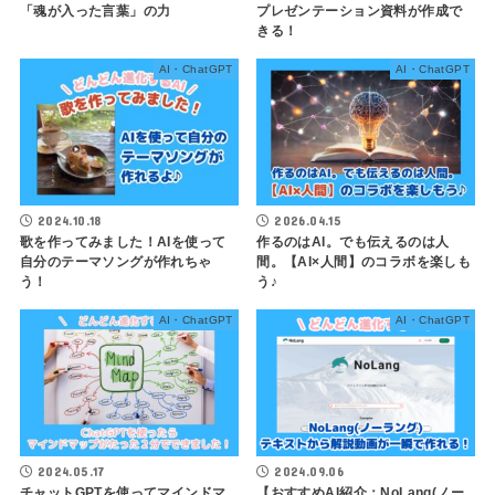
「魂が入った言葉」の力
プレゼンテーション資料が作成で
きる！
AI・ChatGPT
AI・ChatGPT
2024.10.18
2026.04.15
歌を作ってみました！AIを使って
作るのはAI。でも伝えるのは人
自分のテーマソングが作れちゃ
間。【AI×人間】のコラボを楽しも
う！
う♪
AI・ChatGPT
AI・ChatGPT
2024.05.17
2024.09.06
チャットGPTを使ってマインドマ
【おすすめAI紹介：NoLang(ノー