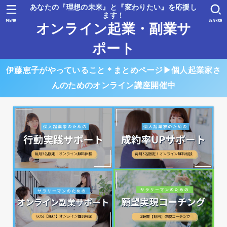
あなたの『理想の未来』と『変わりたい』を応援し
ます！
MENU
SEARCH
オンライン起業・副業サ
ポート
伊藤恵子がやっていること＊まとめページ▶︎個人起業家さ
んのためのオンライン講座開催中