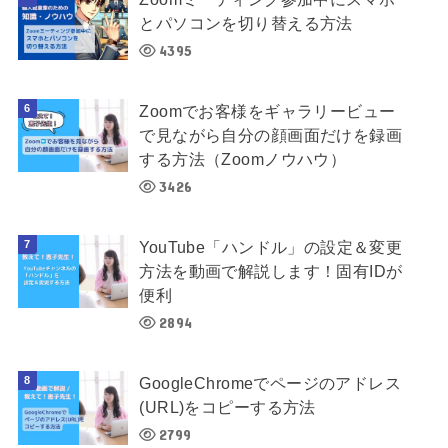
とパソコンを切り替える方法
4395
Zoomでお客様をギャラリービュー
で見ながら自分の顔画面だけを録画
する方法（Zoomノウハウ）
3426
YouTube「ハンドル」の設定＆変更
方法を動画で解説します！固有IDが
便利
2894
GoogleChromeでページのアドレス
(URL)をコピーする方法
2799