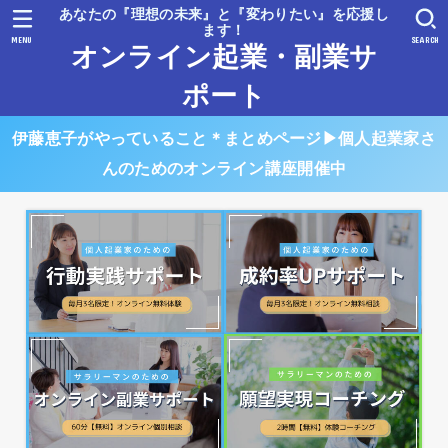
あなたの『理想の未来』と『変わりたい』を応援し
ます！
MENU
SEARCH
オンライン起業・副業サ
ポート
伊藤恵子がやっていること＊まとめページ▶︎個人起業家さ
んのためのオンライン講座開催中