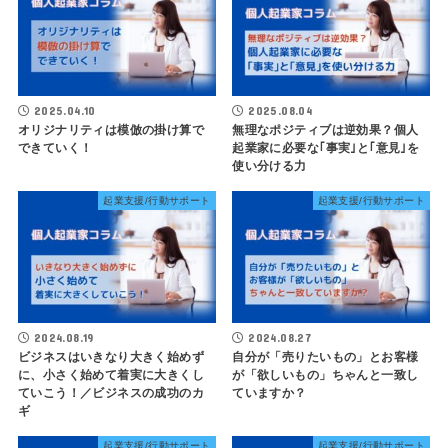
2025.04.10
2025.08.04
オリジナリティは模倣の掛け算で
無理なポジティブは逆効果？個人
できていく！
起業家に必要な｢事実｣と｢意見｣を
使い分ける力
起業支援/行動サポート
起業支援/行動サポート
2024.08.19
2024.08.27
ビジネスはいきなり大きく始めず
自分が「売りたいもの」とお客様
に、小さく始めて着実に大きくし
が「欲しいもの」ちゃんと一致し
ていこう！／ビジネスの成功のカ
ていますか？
ギ
起業支援/行動サポート
起業支援/行動サポート