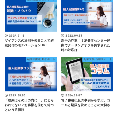
2024.01.12
2022.09.23
ザイアンスの法則を知ることで継
新手の詐欺！？消費者センター経
続発信のモチベーションUP！
由でクーリングオフを要求された
時の対応は
起業支援/行動サポート
起業支援/行動サポート
2024.08.05
2024.06.07
「成約はその日の内に！」にとら
電子書籍出版の事例から学ぶ、ゴ
われてない？お客様を信じて待つ
ールと期限を決めることの大切さ
という選択肢