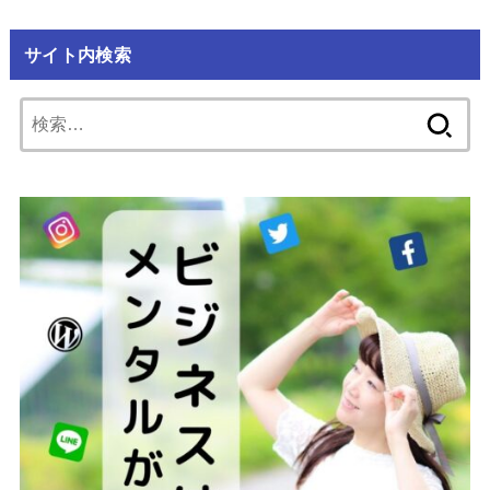
サイト内検索
検
索: