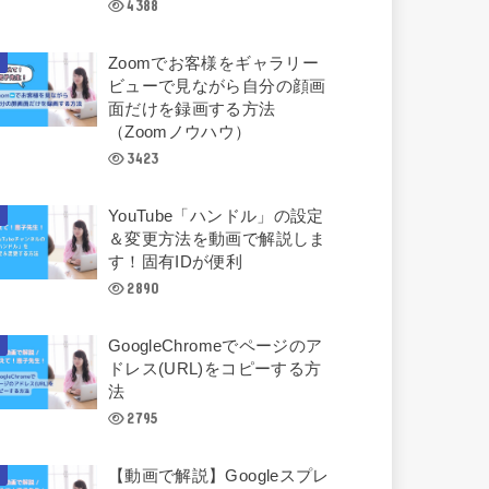
4388
Zoomでお客様をギャラリー
ビューで見ながら自分の顔画
面だけを録画する方法
（Zoomノウハウ）
3423
YouTube「ハンドル」の設定
＆変更方法を動画で解説しま
す！固有IDが便利
2890
GoogleChromeでページのア
ドレス(URL)をコピーする方
法
2795
【動画で解説】Googleスプレ