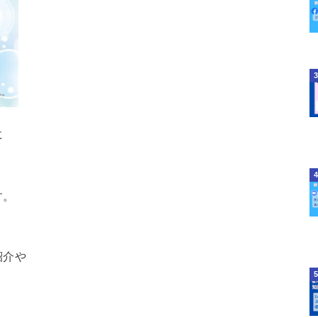
に
す。
紹介や