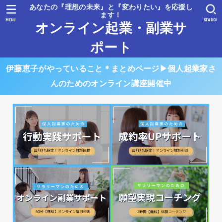
あなたの『理想の未来』と『変わりたい』を応援し
ます！
MENU
SEARCH
オンライン起業・副業サ
ポート
伊藤恵子がやっていること＊まとめページ▶︎個人起業家さ
んのためのオンライン講座開催中