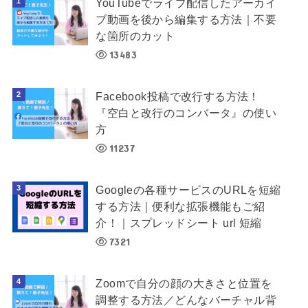
YouTubeでライブ配信したアーカイ
ブ動画を後から編集する方法｜不要
な箇所のカット
13483
Facebook投稿で改行する方法！
『空白と改行のコンバータ』の使い
方
11237
Googleの各種サービスのURLを短縮
する方法｜便利な拡張機能もご紹
介！｜スプレッドシート url 短縮
7321
Zoomで自分の顔の大きさと位置を
調整する方法／どんなバーチャル背