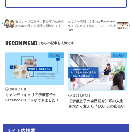
セミナー情報：さるわかFacebook
セミナーのご案内：初心者のための
ライブに出ます/EQマインドで売上
ZOOMの使い方講座を開催します
UP!
RECOMMEND
自己紹介
自己紹介
2019.04.11
キャンディキャリア伊藤恵子の
2021.07.12
Facebookページができました！
【伊藤恵子の自己紹介】私の人生
を大きく変えた『EQ』との出会い
サイト内検索