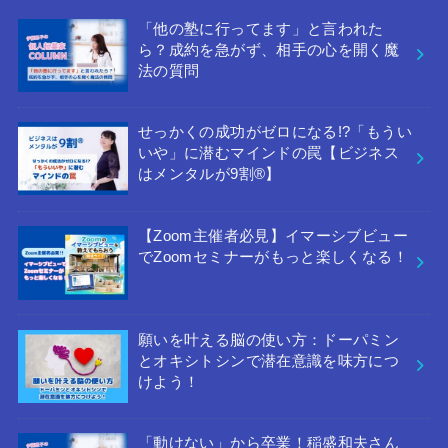
「他の塾に行ってます」と言われた
ら？成約を急がず、相手の心を開く魔
法の質問
せっかくの成功がゼロになる!?「もうい
いや」に潜むマインドの罠【ビジネス
はメンタルが9割®︎】
【Zoom主催者必見】イマーシブビュー
でZoomセミナーがもっと楽しくなる！
願いを叶える脳の使い方：ドーパミン
とオキシトシンで潜在意識を味方につ
けよう！
「動けない」から卒業！稲盛和夫さん