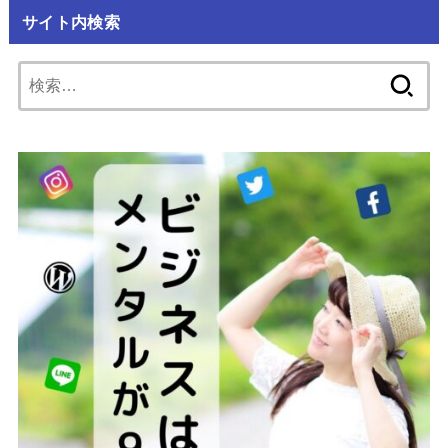
サイト内検索
検
索: