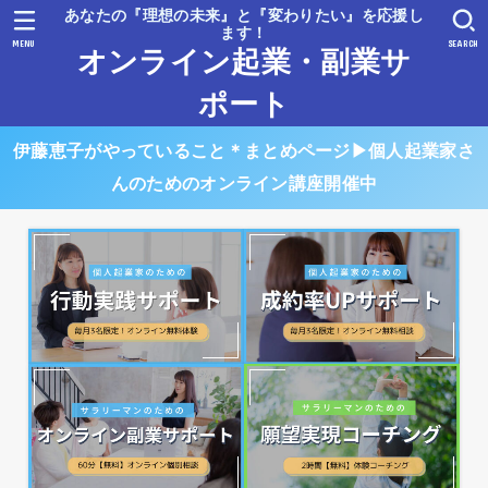
あなたの『理想の未来』と『変わりたい』を応援し
ます！
MENU
SEARCH
オンライン起業・副業サ
ポート
伊藤恵子がやっていること＊まとめページ▶︎個人起業家さ
んのためのオンライン講座開催中