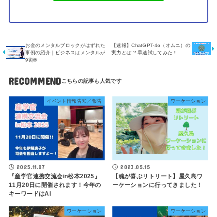
お金のメンタルブロックがはずれた
【速報】ChatGPT-4o（オムニ）の
事例の紹介｜ビジネスはメンタルが
実力とは!? 早速試してみた！
9割®︎
RECOMMEND
イベント情報告知／報告
ワーケーション
2025.11.07
2023.05.15
『産学官連携交流会in松本2025』
【魂が喜ぶリトリート】屋久島ワ
11月20日に開催されます！今年の
ーケーションに行ってきました！
キーワードはAI
ワーケーション
ワーケーション