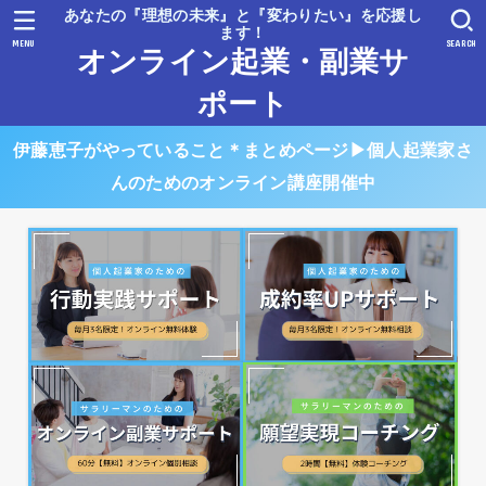
あなたの『理想の未来』と『変わりたい』を応援し
ます！
MENU
SEARCH
オンライン起業・副業サ
ポート
伊藤恵子がやっていること＊まとめページ▶︎個人起業家さ
んのためのオンライン講座開催中