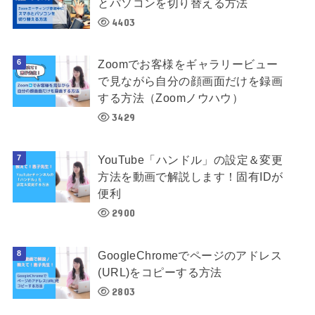
とパソコンを切り替える方法
4403
Zoomでお客様をギャラリービュー
で見ながら自分の顔画面だけを録画
する方法（Zoomノウハウ）
3429
YouTube「ハンドル」の設定＆変更
方法を動画で解説します！固有IDが
便利
2900
GoogleChromeでページのアドレス
(URL)をコピーする方法
2803